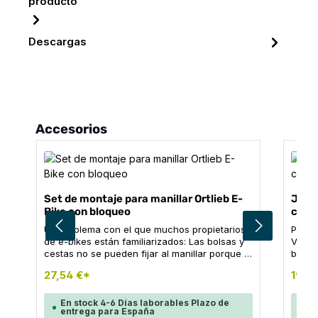
producto
Descargas
Omitir la galería de productos
Accesorios
Set de montaje para manillar Ortlieb E-
Juego
Bike con bloqueo
con 
Un problema con el que muchos propietarios
Para t
de e-bikes están familiarizados: Las bolsas y
Velo-
cestas no se pueden fijar al manillar porque el
bolsa
display de la e-bike está situado en el centro
fácil 
27,54 €*
19,9
del manillar. El set de montaje para e-bike de
sopor
ORTLIEB ofrece una solución elegante a este
está 
problema sin tener que mover el display. El
anote
En stock 4-6 Días laborables Plazo de
En
entrega para España
en
adaptador con cerradura se monta en el
volver a