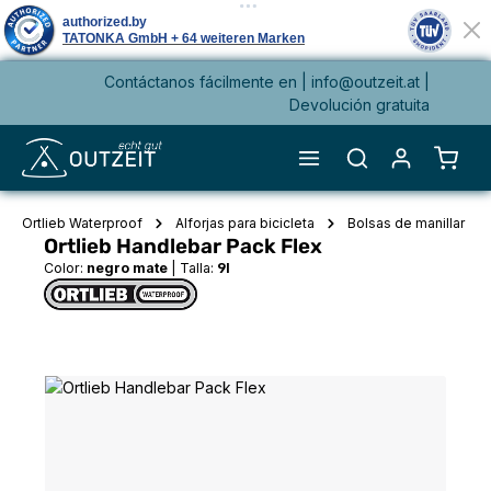
Contáctanos fácilmente en |
info@outzeit.at
|
enido principal
Devolución gratuita
El ca
Ortlieb Waterproof
Alforjas para bicicleta
Bolsas de manillar
Ortlieb Handlebar Pack Flex
Color:
negro mate
|
Talla:
9l
Omitir galería de imágenes