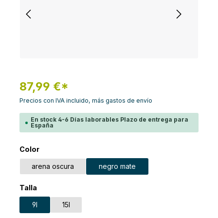
87,99 €*
Precios con IVA incluido, más gastos de envío
En stock 4-6 Días laborables Plazo de entrega para
España
Seleccione
Color
arena oscura
negro mate
Seleccione
Talla
9l
15l