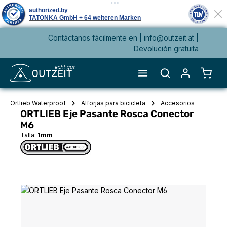
Contáctanos fácilmente en |
info@outzeit.at
|
enido principal
Devolución gratuita
El ca
Ortlieb Waterproof
Alforjas para bicicleta
Accesorios
ORTLIEB Eje Pasante Rosca Conector
M6
Talla:
1mm
Omitir galería de imágenes