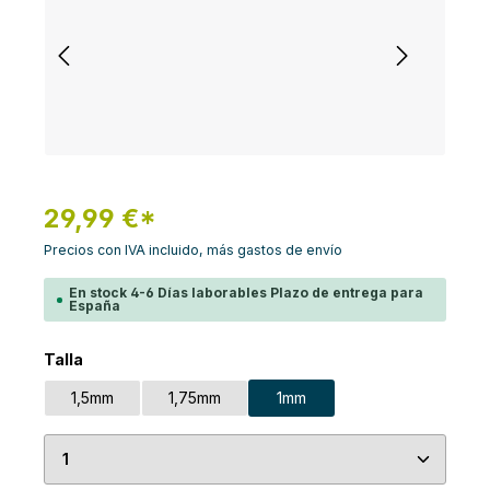
29,99 €*
Precios con IVA incluido, más gastos de envío
En stock 4-6 Días laborables Plazo de entrega para
España
Seleccione
Talla
1,5mm
1,75mm
1mm
Cantidad del producto: introduce la cantidad de