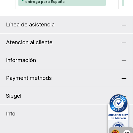
necesita un eje adaptador enchufable
monta
entrega para España
en
disponible por separado. Carga máxima: 26 kg
el cua
neces
dispo
Línea de asistencia
Atención al cliente
Información
Payment methods
Siegel
Info