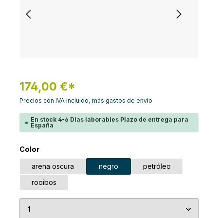
174,00 €*
Precios con IVA incluido, más gastos de envío
En stock 4-6 Días laborables Plazo de entrega para
España
Seleccione
Color
arena oscura
negro
petróleo
rooibos
Cantidad del producto: introduce la cantidad de