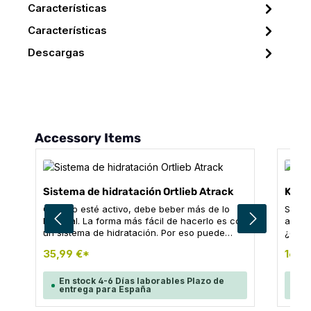
Características
Características
Descargas
Omitir la galería de productos
Accessory Items
Sistema de hidratación Ortlieb Atrack
Kit d
Cuando esté activo, debe beber más de lo
Si ll
habitual. La forma más fácil de hacerlo es con
activi
un sistema de hidratación. Por eso puede
¿dónd
añadir un sistema de hidratación profesional
kit de
35,99 €*
16,14
a su Atrack, que consta de una vejiga de
respu
hidratación de 2 litros de forma y diseño
unive
especiales, un tubo desmontable, una válvula
equip
En stock 4-6 Días laborables Plazo de
En
entrega para España
en
de mordida con tapón protector, así como una
mochi
bolsa de protección térmica que mantiene el
forma