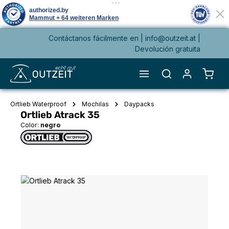
Contáctanos fácilmente en |
info@outzeit.at
|
enido principal
Devolución gratuita
El ca
Ortlieb Waterproof
Mochilas
Daypacks
Ortlieb Atrack 35
Color:
negro
Omitir galería de imágenes