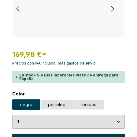
169,98 €*
Precios con IVA incluido, más gastos de envío
En stock 4-6 Días laborables Plazo de entrega para
España
Seleccione
Color
negro
petróleo
rooibos
Cantidad del producto: introduce la cantidad de