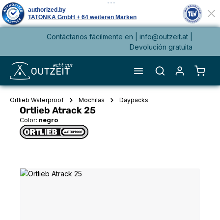
Contáctanos fácilmente en |
info@outzeit.at
|
enido principal
Devolución gratuita
El ca
Ortlieb Waterproof
Mochilas
Daypacks
Ortlieb Atrack 25
Color:
negro
Omitir galería de imágenes