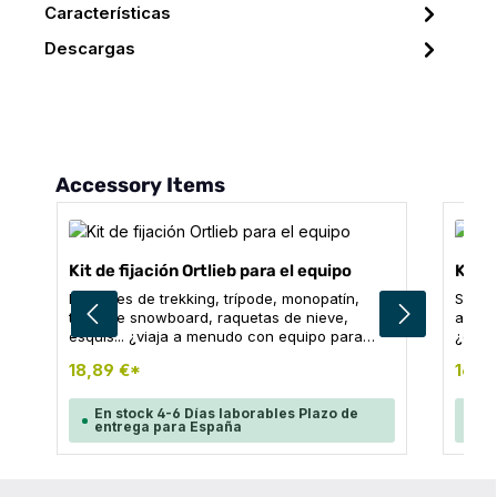
Características
Descargas
Omitir la galería de productos
Accessory Items
Kit de fijación Ortlieb para el equipo
Kit d
Bastones de trekking, trípode, monopatín,
Si ll
tabla de snowboard, raquetas de nieve,
activi
esquís... ¿viaja a menudo con equipo para
¿dónd
actividades al aire libre? Entonces necesita el
kit de
18,89 €*
16,14
kit de sujeción para equipo: con este conjunto
respu
de diferentes soportes, podrá sujetar de
unive
forma fácil y segura su equipo deportivo a la
equip
En stock 4-6 Días laborables Plazo de
En
entrega para España
en
mochila, sin que suene ni resbale. Todos los
mochi
soportes pueden fijarse a las cadenas o a las
forma
correas de la mochila. En el caso de los
para 
esquís, se pueden sujetar tanto en forma de A
ventil