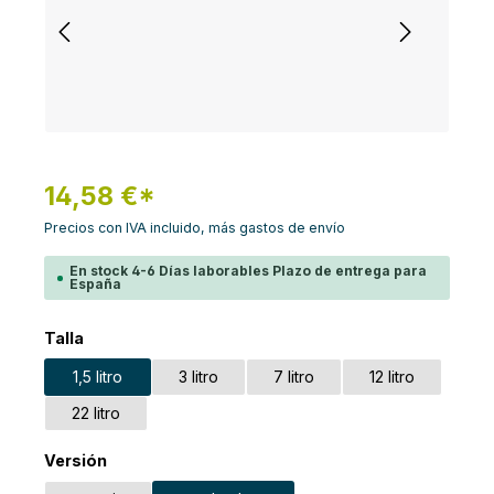
14,58 €*
Precios con IVA incluido, más gastos de envío
En stock 4-6 Días laborables Plazo de entrega para
España
Seleccione
Talla
1,5 litro
3 litro
7 litro
12 litro
22 litro
Seleccione
Versión