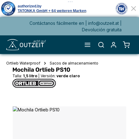
Contáctanos fácilmente en |
info@outzeit.at
|
enido principal
Devolución gratuita
El ca
Ortlieb Waterproof
Sacos de almacenamiento
Mochila Ortlieb PS10
Talla:
1,5 litro
|
Versión:
verde claro
Omitir galería de imágenes