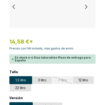
14,58 €*
Precios con IVA incluido, más gastos de envío
En stock 4-6 Días laborables Plazo de entrega para
España
Seleccione
Talla
1,5 litro
3 litro
7 litro
12 litro
(Esta opción no está disponib
22 litro
Seleccione
Versión