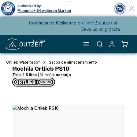
Contáctanos fácilmente en |
info@outzeit.at
|
enido principal
Devolución gratuita
El ca
Ortlieb Waterproof
Sacos de almacenamiento
Mochila Ortlieb PS10
Talla:
1,5 litro
|
Versión:
naranja
Omitir galería de imágenes