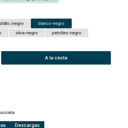
sfalto /negro
blanco-negro
o
oliva-negro
petróleo-negro
ucto: introduce la cantidad deseada o 
A la cesta
icicleta
cas
Descargas