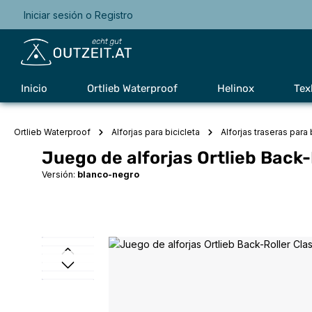
Iniciar sesión
o
Registro
Saltar a la navegación principal
Inicio
Ortlieb Waterproof
Helinox
Tex
Ortlieb Waterproof
Alforjas para bicicleta
Alforjas traseras para 
Juego de alforjas Ortlieb Back-
Versión:
blanco-negro
Omitir galería de imágenes