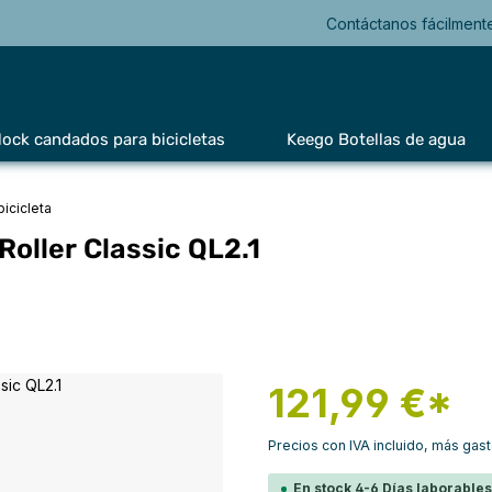
Contáctanos fácilment
lock candados para bicicletas
Keego Botellas de agua
bicicleta
Roller Classic QL2.1
121,99 €*
Precios con IVA incluido, más gas
En stock 4-6 Días laborable