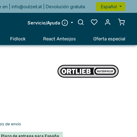
e en |
info@outzeit.at
| Devolución gratuita
Español
El carr
Servicio/Ayuda
Fidlock
React Anteojos
Oferta especial
tos de envío
s Plazo de entrega para España