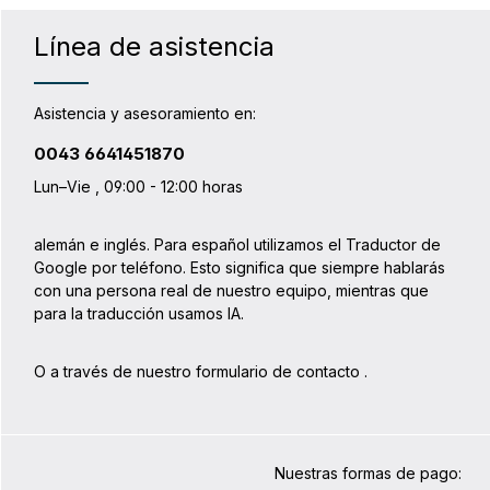
dos tapones. Las correas de control de
carga adicionales también facilitan el
Línea de asistencia
transporte de bolsas con cierres
auxiliares. Detalles del producto: Puede
combinarse con todas las alforjas con
QL1, QL2 y QL2.1 y protección del borde
Asistencia y asesoramiento en:
inferior. Asa de transporte Pequeño
tamaño de la mochila Peso mínimo
0043 6641451870
Correa de pecho Hilo reflectante en las
correas Nota: ¡No es adecuada para el
Lun–Vie , 09:00 - 12:00 horas
sistema QL3.1! Datos técnicos Peso: 315
gAnchura: 28 cmAltura: 42
cmProfundidad: 7,5 cm
alemán e inglés. Para español utilizamos el Traductor de
Google por teléfono. Esto significa que siempre hablarás
con una persona real de nuestro equipo, mientras que
para la traducción usamos IA.
O a través de nuestro formulario de contacto
.
Nuestras formas de pago: