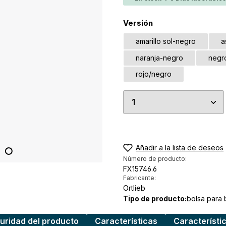
Seleccione
Versión
amarillo sol-negro
a
naranja-negro
negr
rojo/negro
Cantidad del prod
Añadir a la lista de deseos
Número de producto:
FX15746.6
Fabricante:
Ortlieb
Tipo de producto:
bolsa para b
uridad del producto
Características
Característi