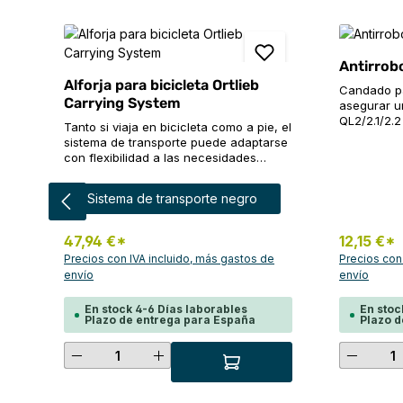
Omitir la galería de productos
Antirrob
Alforja para bicicleta Ortlieb
Candado pa
Carrying System
asegurar un
QL2/2.1/2.2
Tanto si viaja en bicicleta como a pie, el
sin herrami
sistema de transporte puede adaptarse
bloquear/d
con flexibilidad a las necesidades
Compatible
individuales, ya que transforma la
de diámetr
alforja en una cómoda mochila en un
Seleccione
Color
E124/E125 
Sistema de transporte negro
abrir y cerrar de ojos. El sistema de
asegurar c
transporte transpirable se adapta
contenido 
ergonómicamente y permite que el aire
47,94 €*
12,15 €*
para asegu
circule cómodamente por la espalda.
Precios con IVA incluido, más gastos de
Precios con
Cuando no se utiliza y no debe
envío
envío
interferir con el pedaleo, esta práctica
y ligera bolsa puede plegarse
En stock 4-6 Días laborables
En stoc
simplemente a lo largo o enrollarse en
Plazo de entrega para España
Plazo d
pequeño. Para llevar la cesta a la
espalda, el sistema de transporte se fija
Cantidad del producto: introduce
Cantid
a las trabillas de la parte superior
mediante el cierre Quick-Lock y se
presiona firmemente en las ranuras de
los bordes de la parte inferior mediante