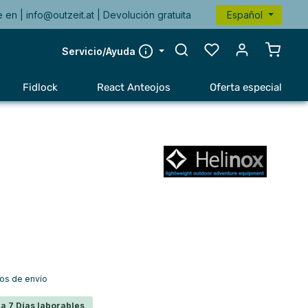
e en |
info@outzeit.at
| Devolución gratuita
Español
El carr
Servicio/Ayuda
Fidlock
React Anteojos
Oferta especial
tos de envío
a 7 Días laborables