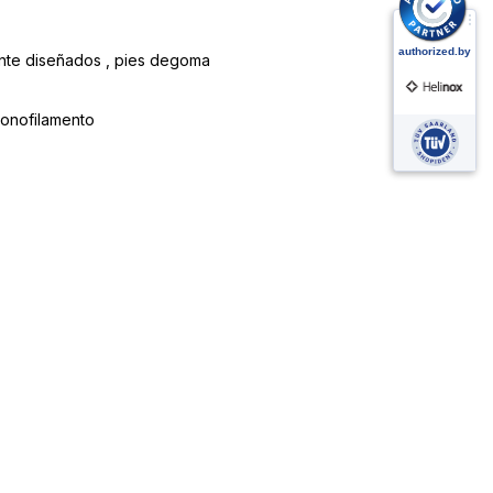
nte diseñados , pies de
goma
monofilamento