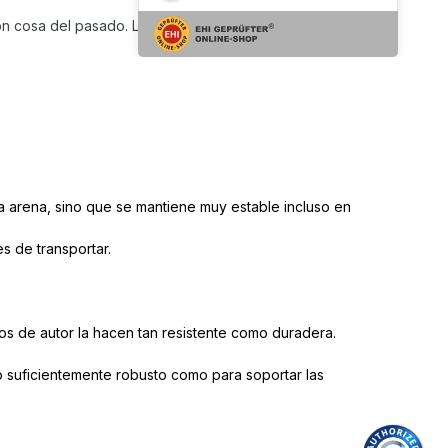
son cosa del pasado. La silla es resistente, se puede plegar
n la arena, sino que se mantiene muy estable incluso en
es de transportar.
os de autor la hacen tan resistente como duradera.
lo suficientemente robusto como para soportar las