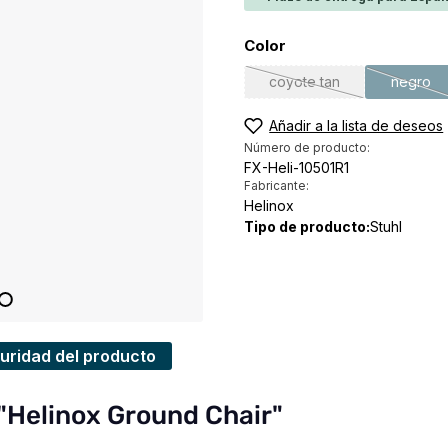
Seleccione
Color
coyote tan
negro
(Esta opción no está di
(Esta 
Añadir a la lista de deseos
Número de producto:
FX-Heli-10501R1
Fabricante:
Helinox
Tipo de producto:
Stuhl
uridad del producto
"Helinox Ground Chair"