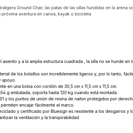
ltraligera Ground Chair, las patas de las sillas hundidas en la arena 
u próxima aventura en canoa, kayak o bicicleta
el asiento y a la amplia estructura cuadrada , la silla no se hunde e
erial de los bolsillos son increíblemente ligeros y, por lo tanto, fácil
y apoyo.
te en una bolsa con cordón de 30,5 cm x 11,5 cm x 11,5 cm.
 654 g embalada, soporta hasta 120 kg cuando está montada.
1 y los puntos de unión de resina de nailon protegidos por derech
 permiten encajar fácilmente el marco.
eciclado y certificado por Bluesign es resistente a los desgarros y 
tizan la ventilación y la transpirabilidad