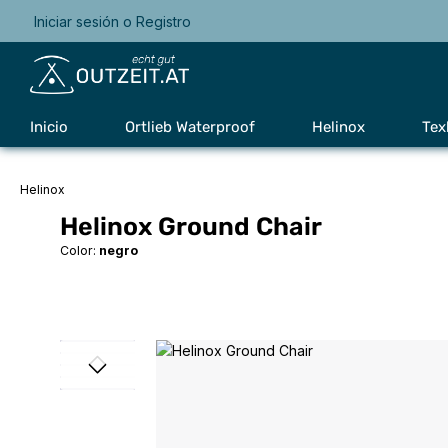
Iniciar sesión
o
Registro
Saltar a la navegación principal
Inicio
Ortlieb Waterproof
Helinox
Tex
Helinox
Helinox Ground Chair
Color:
negro
Omitir galería de imágenes