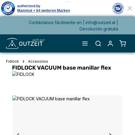
Contáctanos fácilmente en |
info@outzeit.at
|
enido principal
Devolución gratuita
El ca
Fidlock
Accesorios
FIDLOCK VACUUM base manillar flex
Omitir galería de imágenes