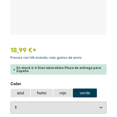
18,99 €*
Precios con IVA incluido, más gastos de envío
En stock 4-6 Días laborables Plazo de entrega para
España
Seleccione
Color
azul
humo
rojo
verde
Cantidad del producto: introduce la cantidad de