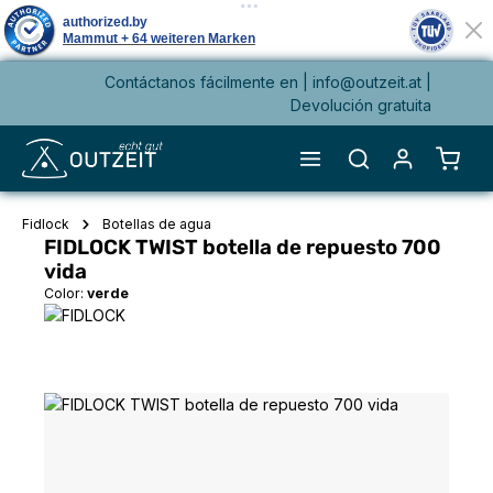
Contáctanos fácilmente en |
info@outzeit.at
|
enido principal
Devolución gratuita
El ca
Fidlock
Botellas de agua
FIDLOCK TWIST botella de repuesto 700
vida
Color:
verde
Omitir galería de imágenes