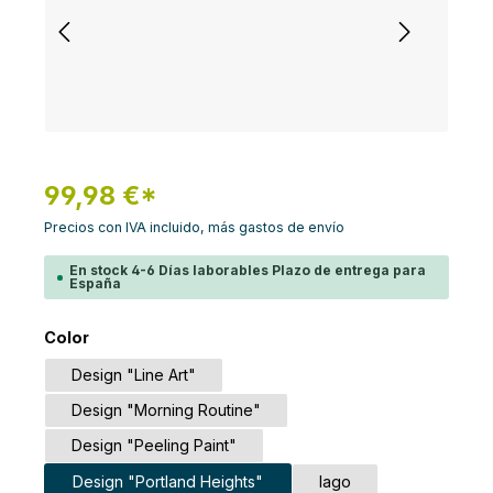
99,98 €*
Precios con IVA incluido, más gastos de envío
En stock 4-6 Días laborables Plazo de entrega para
España
Seleccione
Color
Design "Line Art"
Design "Morning Routine"
Design "Peeling Paint"
Design "Portland Heights"
lago