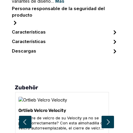
variantes de diseño…
Más
Persona responsable de la seguridad del
producto
Características
Características
Descargas
Omitir la galería de productos
Zubehör
Ortlieb Velcro Velocity
¿El cierre de velcro de su Velocity ya no se
pega correctamente? Con esta almohadilla de
velcro autorreemplazable, el cierre de velcro