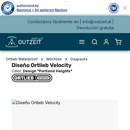
Contáctanos fácilmente en |
info@outzeit.at
|
enido principal
Devolución gratuita
El ca
Ortlieb Waterproof
Mochilas
Daypacks
Diseño Ortlieb Velocity
Color:
Design "Portland Heights"
Omitir galería de imágenes