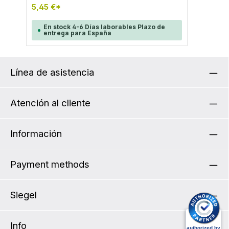
volverá a estar bien sujeto. Para todos los
5,45 €*
modelos Velocity a partir de 2020 Contenido: 1
almohadilla de velcro, 1 disco de doble tuerca,
negro
En stock 4-6 Días laborables Plazo de
entrega para España
Línea de asistencia
Atención al cliente
Información
Payment methods
Siegel
Info