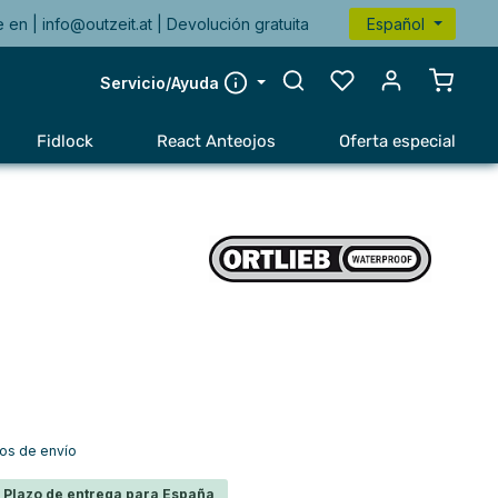
e en |
info@outzeit.at
| Devolución gratuita
Español
El carr
Servicio/Ayuda
Fidlock
React Anteojos
Oferta especial
tos de envío
s Plazo de entrega para España