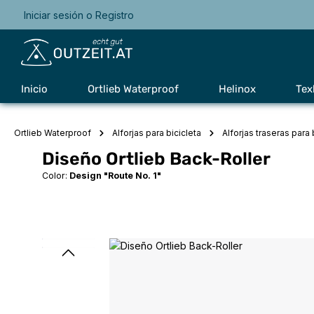
Iniciar sesión
o
Registro
Saltar a la navegación principal
Inicio
Ortlieb Waterproof
Helinox
Tex
Ortlieb Waterproof
Alforjas para bicicleta
Alforjas traseras para 
Diseño Ortlieb Back-Roller
Color:
Design "Route No. 1"
Omitir galería de imágenes