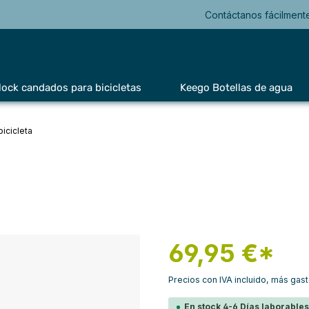
Contáctanos fácilment
lock candados para bicicletas
Keego Botellas de agua
bicicleta
69,95 €*
Precios con IVA incluido, más gas
En stock 4-6 Días laborable