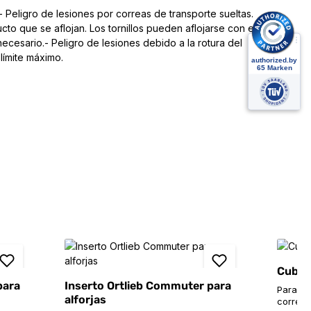
 Peligro de lesiones por correas de transporte sueltas.
to que se aflojan. Los tornillos pueden aflojarse con el
ecesario.- Peligro de lesiones debido a la rotura del
límite máximo.
Cubo d
para
Inserto Ortlieb Commuter para
Para ma
alforjas
correa 