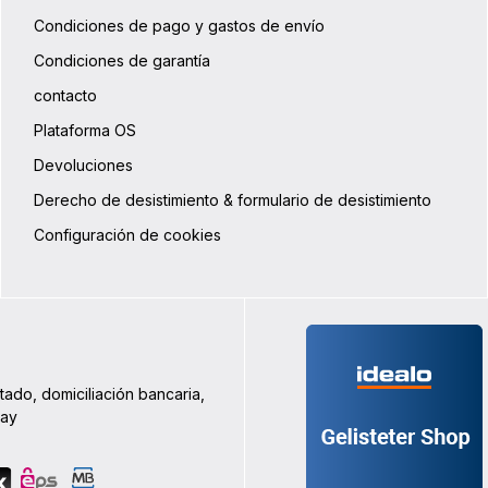
todo el contorno en la bolsa centr
en el centro en las bolsas inferior
Condiciones de pago y gastos de envío
superior - para un acceso
especialmente fácil. Los organiz
Condiciones de garantía
pueden extraerse fácilmente de l
contacto
maleta utilizando las asas de la p
superior. Cada bolsa dispone de 
Plataforma OS
bolsillo de malla adicional en el in
y en el exterior para guardar pe
Devoluciones
objetos que desee tener rápidam
mano. Al tratarse de un sistema
Derecho de desistimiento & formulario de desistimiento
modular, las bolsas también pue
utilizarse, por supuesto,
Configuración de cookies
individualmente, por lo que podrá
llevarse sólo una o dos bolsas pa
viaje corto, por ejemplo. Detalles 
producto: Sistema modular - también
puede utilizarse individualmente
Adecuada como complemento pa
todas las mochilas ORTLIEB Back-R
Bike-Packers y Velo-Shoppers Datos
técnicos Volumen: 17 LPeso: 320
tado, domiciliación bancaria,
gAnchura superior: 32 cmAnchur
Pay
inferior: 23 cmAltura: 40
cmProfundidad: 16 cmMaterial: na