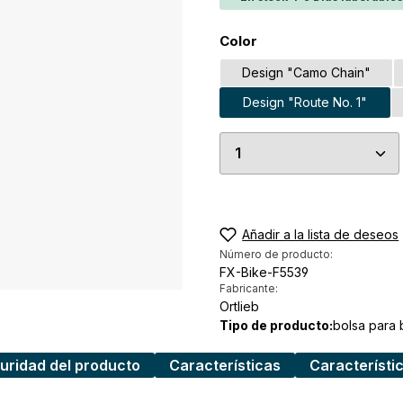
Seleccione
Color
Design "Camo Chain"
Design "Route No. 1"
Cantidad del prod
Añadir a la lista de deseos
Número de producto:
FX-Bike-F5539
Fabricante:
Ortlieb
Tipo de producto:
bolsa para b
uridad del producto
Características
Característi