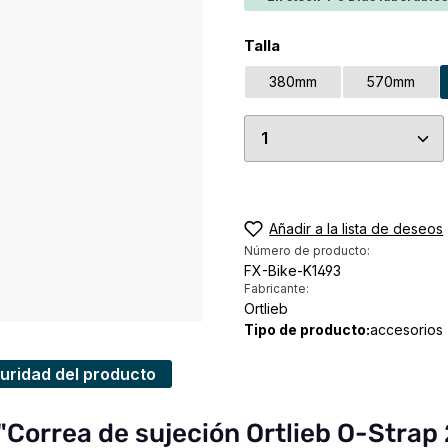
Seleccione
Talla
380mm
570mm
Cantidad del prod
Añadir a la lista de deseos
Número de producto:
FX-Bike-K1493
Fabricante:
Ortlieb
Tipo de producto:
accesorios
uridad del producto
 "Correa de sujeción Ortlieb O-Stra