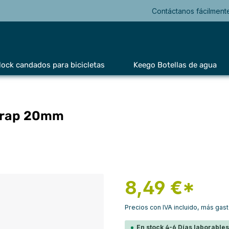
Contáctanos fácilment
lock candados para bicicletas
Keego Botellas de agua
Strap 20mm
8,49 €*
Precios con IVA incluido, más gas
En stock 4-6 Días laborable