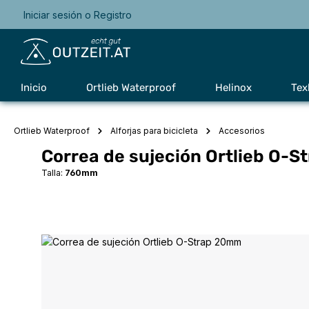
Iniciar sesión
o
Registro
Saltar a la navegación principal
Inicio
Ortlieb Waterproof
Helinox
Tex
Ortlieb Waterproof
Alforjas para bicicleta
Accesorios
Correa de sujeción Ortlieb O-
Talla:
760mm
Omitir galería de imágenes