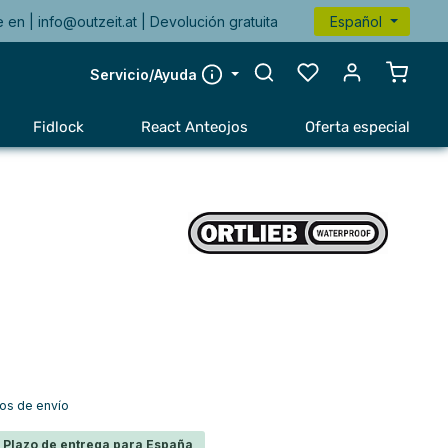
e en |
info@outzeit.at
| Devolución gratuita
Español
El carr
Servicio/Ayuda
Fidlock
React Anteojos
Oferta especial
tos de envío
s Plazo de entrega para España