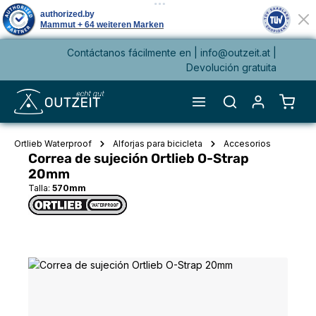
Contáctanos fácilmente en |
info@outzeit.at
|
enido principal
Devolución gratuita
El ca
Ortlieb Waterproof
Alforjas para bicicleta
Accesorios
Correa de sujeción Ortlieb O-Strap
20mm
Talla:
570mm
Omitir galería de imágenes