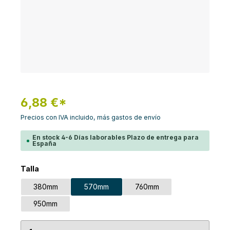
6,88 €*
Precios con IVA incluido, más gastos de envío
En stock 4-6 Días laborables Plazo de entrega para
España
Seleccione
Talla
380mm
570mm
760mm
950mm
Cantidad del producto: introduce la cantidad de