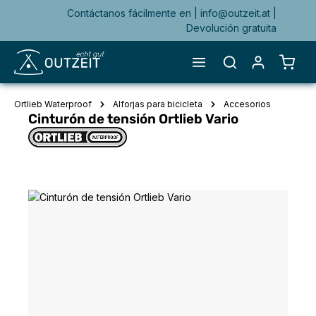
Contáctanos fácilmente en |
info@outzeit.at
|
enido principal
Devolución gratuita
El ca
Ortlieb Waterproof
Alforjas para bicicleta
Accesorios
Cinturón de tensión Ortlieb Vario
Omitir galería de imágenes