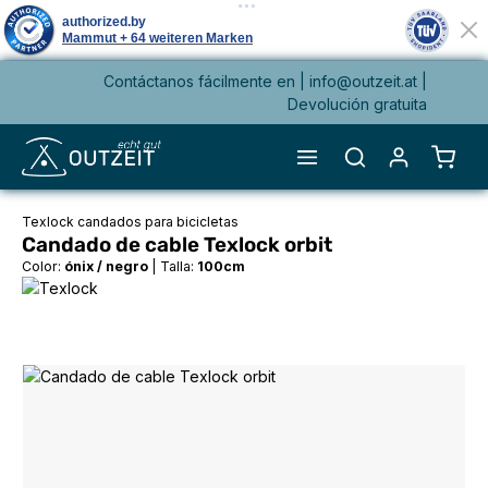
Contáctanos fácilmente en |
info@outzeit.at
|
enido principal
Devolución gratuita
El ca
Texlock candados para bicicletas
Candado de cable Texlock orbit
Color:
ónix / negro
|
Talla:
100cm
Omitir galería de imágenes