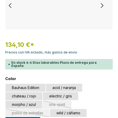
134,10 €*
Precios con IVA incluido, más gastos de envío
En stock 4-6 Días laborables Plazo de entrega para
España
Seleccione
Color
Bauhaus Edition
acid / naranja
chateau / rojo
electric / gris
morpho / azul
one spirit
(Esta opción no está disponible en es
polvo de estrellas
wild / cáñamo
(Esta opción no está disponible en este momento.)