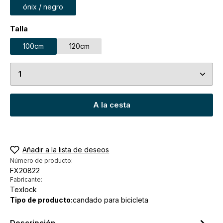
ónix / negro
Seleccione
Talla
100cm
120cm
Cantidad del producto: introduce la cantidad dese
A la cesta
Añadir a la lista de deseos
Número de producto:
FX20822
Fabricante:
Texlock
Tipo de producto:
candado para bicicleta