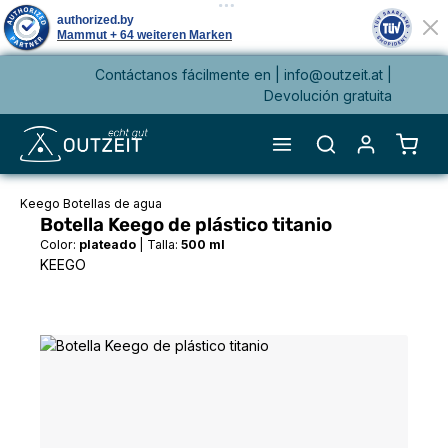
Contáctanos fácilmente en |
info@outzeit.at
|
enido principal
Devolución gratuita
El ca
Keego Botellas de agua
Botella Keego de plástico titanio
Color:
plateado
|
Talla:
500 ml
KEEGO
Omitir galería de imágenes