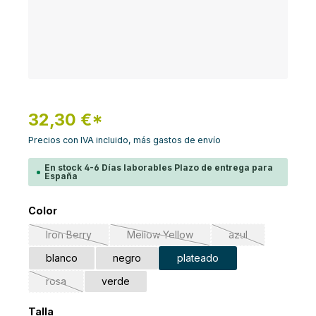
32,30 €*
Precios con IVA incluido, más gastos de envío
En stock 4-6 Días laborables Plazo de entrega para
España
Seleccione
Color
Iron Berry
Mellow Yellow
azul
(Esta opción no está disponible en este momento.)
(Esta opción no está disponible en e
(Esta opción no es
blanco
negro
plateado
rosa
verde
(Esta opción no está disponible en este momento.)
Seleccione
Talla