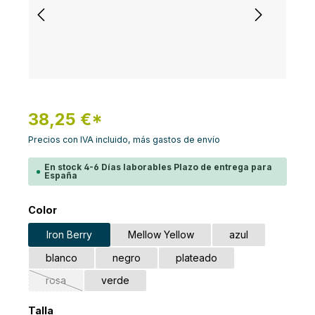
38,25 €*
Precios con IVA incluido, más gastos de envío
En stock 4-6 Días laborables Plazo de entrega para
España
Seleccione
Color
Iron Berry
Mellow Yellow
azul
blanco
negro
plateado
rosa
verde
(Esta opción no está disponible en este momento.)
Seleccione
Talla