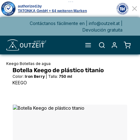
Contáctanos fácilmente en |
info@outzeit.at
|
enido principal
Devolución gratuita
El ca
Keego Botellas de agua
Botella Keego de plástico titanio
Color:
Iron Berry
|
Talla:
750 ml
KEEGO
Omitir galería de imágenes