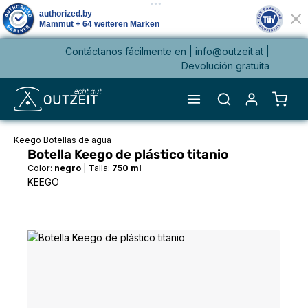
Contáctanos fácilmente en |
info@outzeit.at
|
enido principal
Devolución gratuita
El ca
Keego Botellas de agua
Botella Keego de plástico titanio
Color:
negro
|
Talla:
750 ml
KEEGO
Omitir galería de imágenes