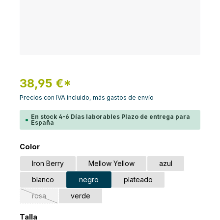
38,95 €*
Precios con IVA incluido, más gastos de envío
En stock 4-6 Días laborables Plazo de entrega para
España
Seleccione
Color
Iron Berry
Mellow Yellow
azul
blanco
negro
plateado
rosa
verde
(Esta opción no está disponible en este momento.)
Seleccione
Talla