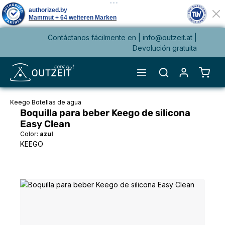
Contáctanos fácilmente en |
info@outzeit.at
|
enido principal
Devolución gratuita
El ca
Keego Botellas de agua
Boquilla para beber Keego de silicona
Easy Clean
Color:
azul
KEEGO
Omitir galería de imágenes