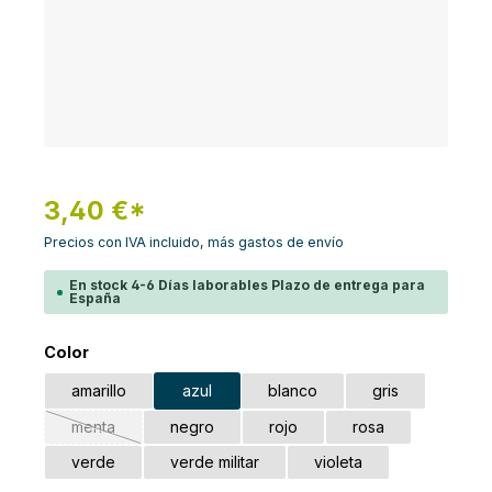
3,40 €*
Precios con IVA incluido, más gastos de envío
En stock 4-6 Días laborables Plazo de entrega para
España
Seleccione
Color
amarillo
azul
blanco
gris
menta
negro
rojo
rosa
(Esta opción no está disponible en este momento.)
verde
verde militar
violeta