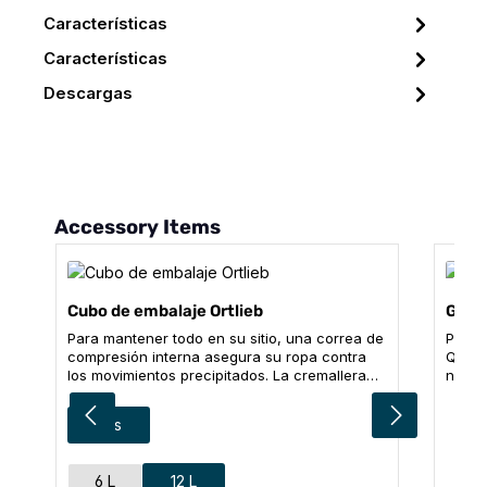
Características
Características
Descargas
Omitir la galería de productos
Accessory Items
Cubo de embalaje Ortlieb
Ganc
Para mantener todo en su sitio, una correa de
Para 
compresión interna asegura su ropa contra
QL2.1
los movimientos precipitados. La cremallera
no se
bidireccional, que permite abrir
tubo 
completamente tres lados de la bolsa
simpl
Seleccione
Color
gris
fabricada en tejido ligero de poliéster, facilita
ORTLIE
su llenado. Aunque el cubo de embalaje
CONTENIDO: 2x mos
encaja perfectamente en combinación con la
con a
Seleccione
Talla
6 L
12 L
bolsa de aseo en una de nuestras bolsas