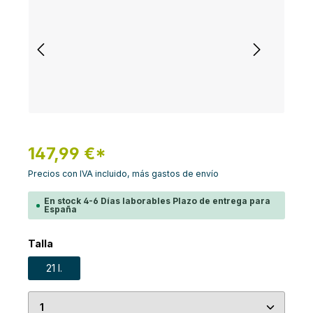
147,99 €*
Precios con IVA incluido, más gastos de envío
En stock 4-6 Días laborables Plazo de entrega para
España
Seleccione
Talla
21 l.
Cantidad del producto: introduce la cantidad de