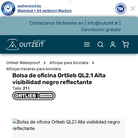
Contáctanos fácilmente en |
info@outzeit.at
|
enido principal
Devolución gratuita
El ca
Ortlieb Waterproof
Alforjas para bicicleta
Alforjas traseras para bicicleta
Bolsa de oficina Ortlieb QL2.1 Alta
visibilidad negro reflectante
Talla:
21 l.
Omitir galería de imágenes