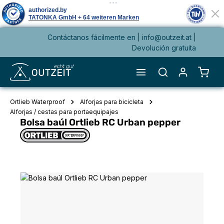
Contáctanos fácilmente en |
info@outzeit.at
|
enido principal
Devolución gratuita
El ca
Ortlieb Waterproof
Alforjas para bicicleta
Alforjas / cestas para portaequipajes
Bolsa baúl Ortlieb RC Urban pepper
Omitir galería de imágenes