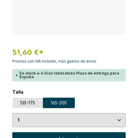
51,60 €*
Precios con IVA incluido, más gastos de envío
En stock 4-6 Días laborables Plazo de entrega para
España
Seleccione
Talla
135-175
165-205
Cantidad del producto: introduce la cantidad de