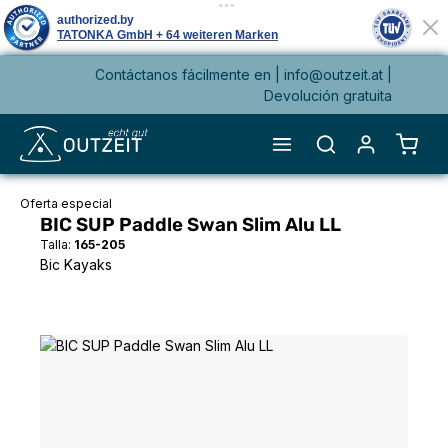
Contáctanos fácilmente en |
info@outzeit.at
|
enido principal
Devolución gratuita
El ca
Oferta especial
BIC SUP Paddle Swan Slim Alu LL
Talla:
165-205
Bic Kayaks
Omitir galería de imágenes