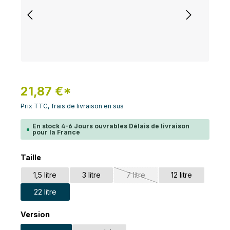
21,87 €*
Prix TTC, frais de livraison en sus
En stock 4-6 Jours ouvrables Délais de livraison
pour la France
Sélectionnez
Taille
1,5 litre
3 litre
7 litre
12 litre
(Cette option n'est pas dispon
22 litre
Sélectionnez
Version