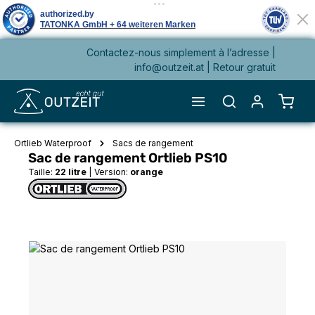
Contactez-nous simplement à l’adresse |
tenu principal
info@outzeit.at
| Retour gratuit
Le pa
Ortlieb Waterproof
Sacs de rangement
Sac de rangement Ortlieb PS10
Taille:
22 litre
|
Version:
orange
Ignorer la galerie d'images