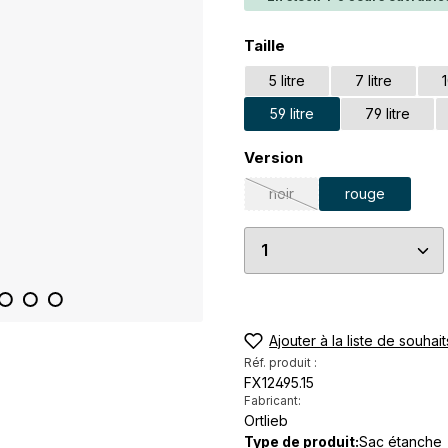
Sélectionnez
Taille
5 litre
7 litre
1
59 litre
79 litre
Sélectionnez
Version
noir
rouge
(Cette option n'est pas disp
Quantité de produi
Ajouter à la liste de souhait
Réf. produit :
FX12495.15
Fabricant:
Ortlieb
Type de produit:
Sac étanche