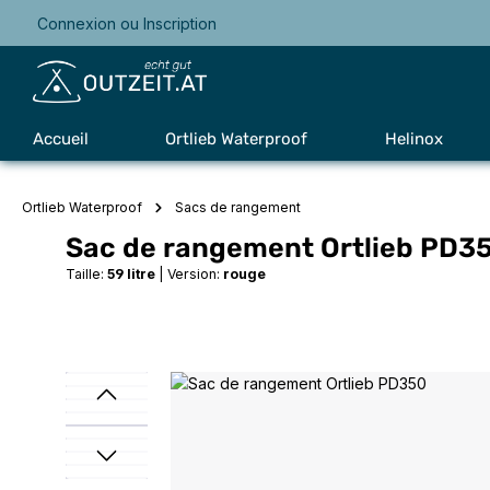
Connexion
ou
Inscription
Passer à la navigation principale
Accueil
Ortlieb Waterproof
Helinox
Ortlieb Waterproof
Sacs de rangement
Sac de rangement Ortlieb PD3
Taille:
59 litre
|
Version:
rouge
Ignorer la galerie d'images