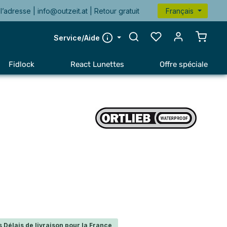
l’adresse |
info@outzeit.at
| Retour gratuit
Français
Le pan
Service/Aide
Fidlock
React Lunettes
Offre spéciale
 Délais de livraison pour la France