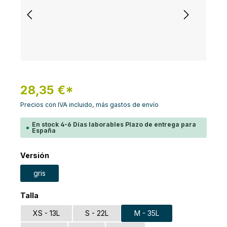
28,35 €*
Precios con IVA incluido, más gastos de envío
En stock 4-6 Días laborables Plazo de entrega para
España
Seleccione
Versión
gris
Seleccione
Talla
XS - 13L
S - 22L
M - 35L