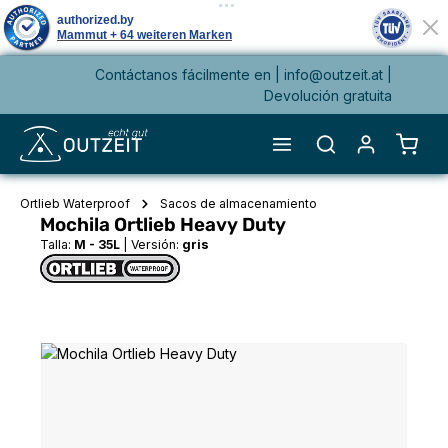
Contáctanos fácilmente en |
info@outzeit.at
|
enido principal
Devolución gratuita
El ca
Ortlieb Waterproof
Sacos de almacenamiento
Mochila Ortlieb Heavy Duty
Talla:
M - 35L
|
Versión:
gris
Omitir galería de imágenes