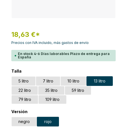
18,63 €*
Precios con IVA incluido, más gastos de envío
En stock 4-6 Días laborables Plazo de entrega para
España
Seleccione
Talla
5 litro
7 litro
10 litro
13 litro
22 litro
35 litro
59 litro
79 litro
109 litro
Seleccione
Versión
negro
rojo