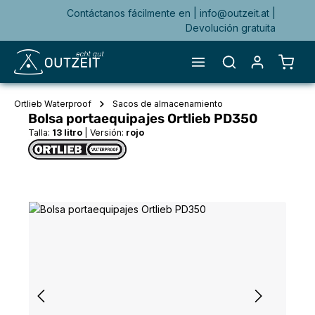
Contáctanos fácilmente en |
info@outzeit.at
|
enido principal
Devolución gratuita
El ca
Ortlieb Waterproof
Sacos de almacenamiento
Bolsa portaequipajes Ortlieb PD350
Talla:
13 litro
|
Versión:
rojo
Omitir galería de imágenes