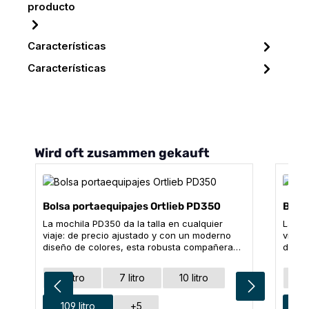
producto
Características
Características
Omitir la galería de productos
Wird oft zusammen gekauft
Bolsa portaequipajes Ortlieb PD350
Bolsa
La mochila PD350 da la talla en cualquier
La mo
viaje: de precio ajustado y con un moderno
viaje
diseño de colores, esta robusta compañera
diseñ
de viaje es la elección perfecta. El probado
de via
cierre enrollable con una sencilla tira de
cierre
Seleccione
Sel
Talla
Tall
5 litro
7 litro
10 litro
5 
refuerzo mantiene su equipaje seco y
refue
optimiza el tamaño de embalaje de su equipo.
optim
La base reforzada garantiza un embalaje fácil
109 litro
+
5
La ba
10